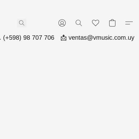
 (+598) 98 707 706
📩 ventas@vmusic.com.uy