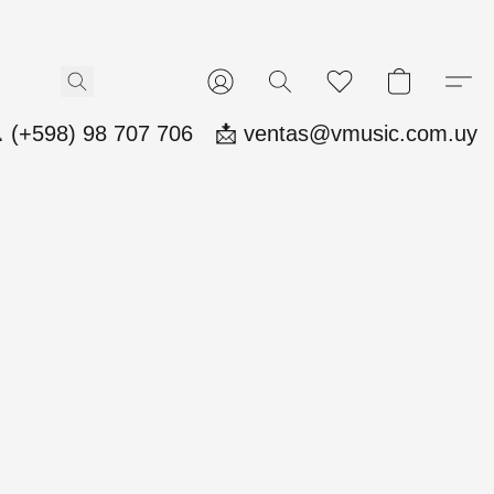
 (+598) 98 707 706
📩 ventas@vmusic.com.uy