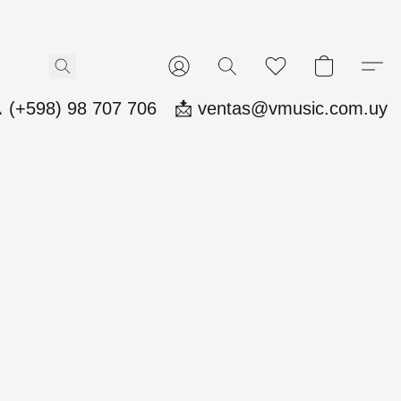
 (+598) 98 707 706
📩 ventas@vmusic.com.uy