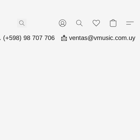
 (+598) 98 707 706
📩 ventas@vmusic.com.uy