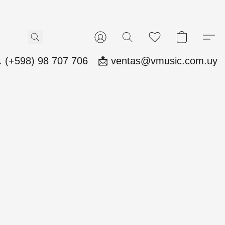
 (+598) 98 707 706
📩 ventas@vmusic.com.uy