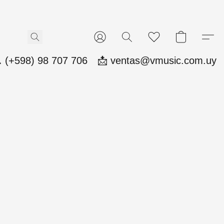
 (+598) 98 707 706
📩 ventas@vmusic.com.uy