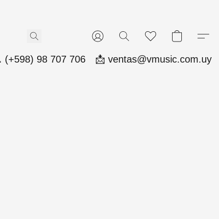
 (+598) 98 707 706
📩 ventas@vmusic.com.uy