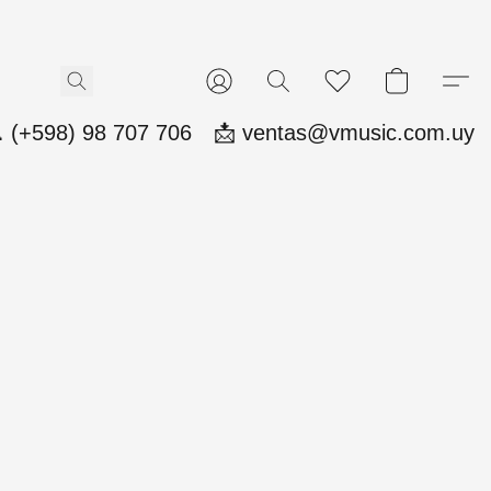
 (+598) 98 707 706
📩 ventas@vmusic.com.uy