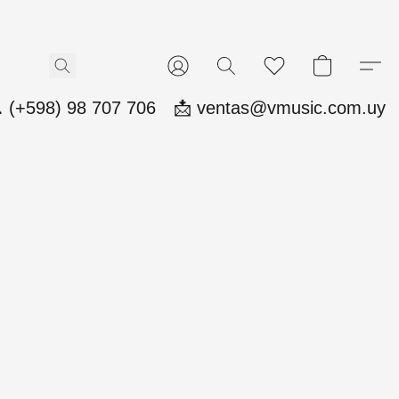
 (+598) 98 707 706
📩 ventas@vmusic.com.uy