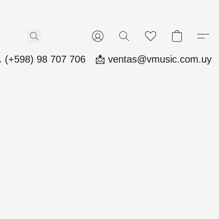
 (+598) 98 707 706
📩 ventas@vmusic.com.uy