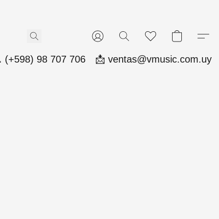
 (+598) 98 707 706
📩 ventas@vmusic.com.uy