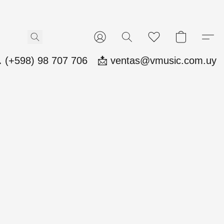
 (+598) 98 707 706
📩 ventas@vmusic.com.uy