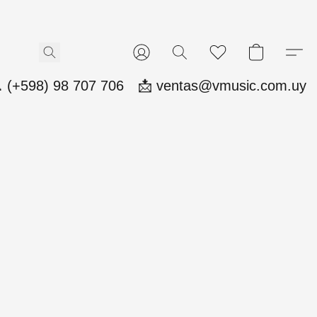
 (+598) 98 707 706
📩 ventas@vmusic.com.uy