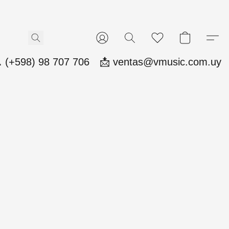
 (+598) 98 707 706
📩 ventas@vmusic.com.uy