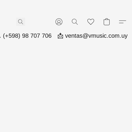
 (+598) 98 707 706
📩 ventas@vmusic.com.uy