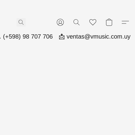
 (+598) 98 707 706
📩 ventas@vmusic.com.uy