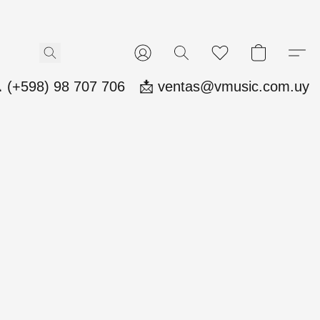
 (+598) 98 707 706
📩 ventas@vmusic.com.uy