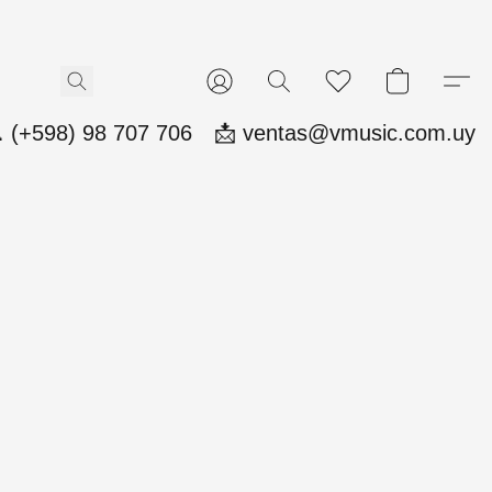
 (+598) 98 707 706
📩 ventas@vmusic.com.uy