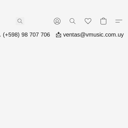
 (+598) 98 707 706
📩 ventas@vmusic.com.uy