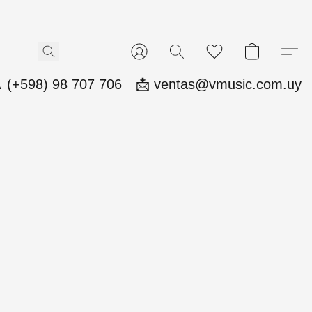
 (+598) 98 707 706
📩 ventas@vmusic.com.uy