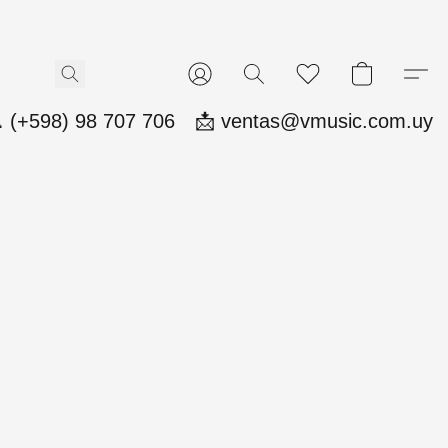
 (+598) 98 707 706
📩 ventas@vmusic.com.uy