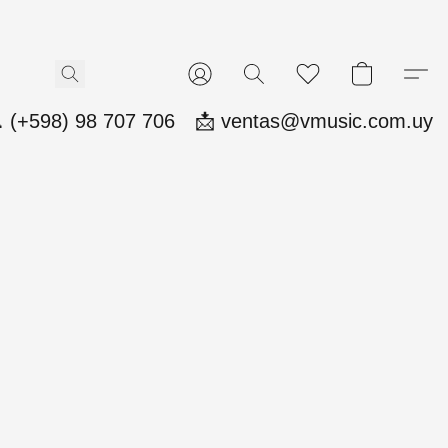
 (+598) 98 707 706
📩 ventas@vmusic.com.uy