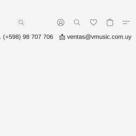
 (+598) 98 707 706
📩 ventas@vmusic.com.uy