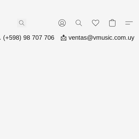
 (+598) 98 707 706
📩 ventas@vmusic.com.uy