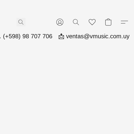
 (+598) 98 707 706
📩 ventas@vmusic.com.uy