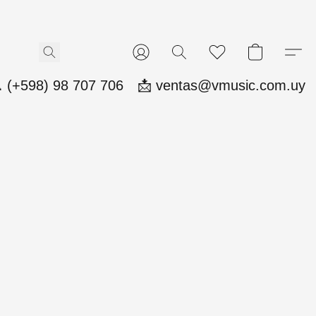
 (+598) 98 707 706
📩 ventas@vmusic.com.uy