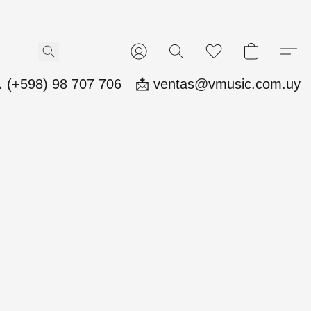
 (+598) 98 707 706
📩 ventas@vmusic.com.uy