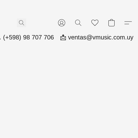
 (+598) 98 707 706
📩 ventas@vmusic.com.uy