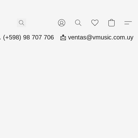
 (+598) 98 707 706
📩 ventas@vmusic.com.uy