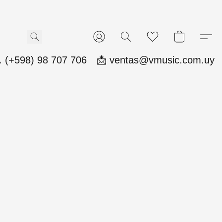
 (+598) 98 707 706
📩 ventas@vmusic.com.uy