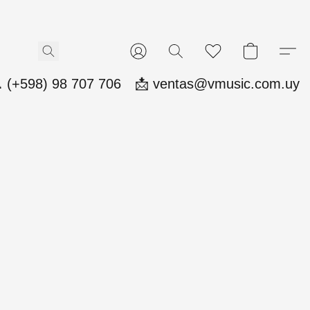
 (+598) 98 707 706
📩 ventas@vmusic.com.uy