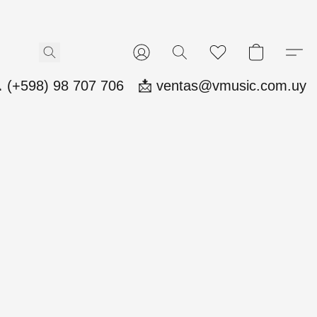
 (+598) 98 707 706
📩 ventas@vmusic.com.uy