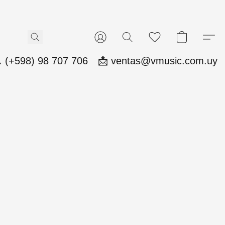
 (+598) 98 707 706
📩 ventas@vmusic.com.uy