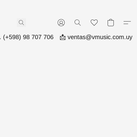
 (+598) 98 707 706
📩 ventas@vmusic.com.uy