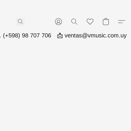
 (+598) 98 707 706
📩 ventas@vmusic.com.uy