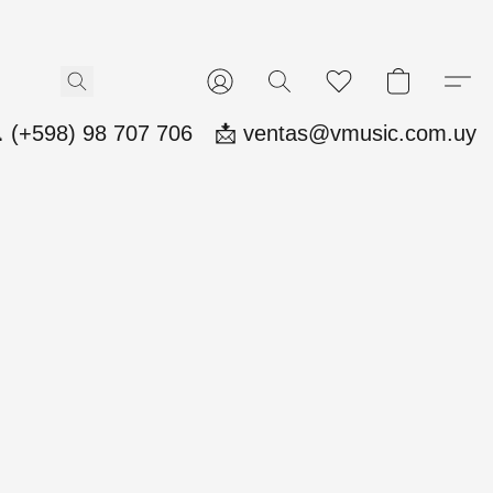
 (+598) 98 707 706
📩 ventas@vmusic.com.uy