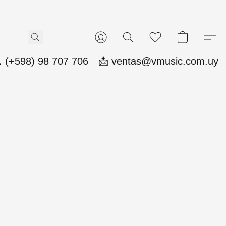
 (+598) 98 707 706
📩 ventas@vmusic.com.uy