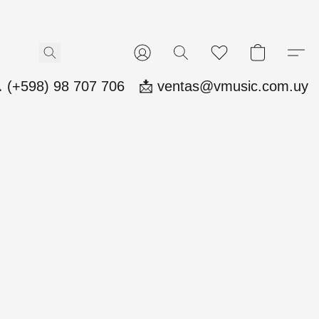
 (+598) 98 707 706
📩 ventas@vmusic.com.uy