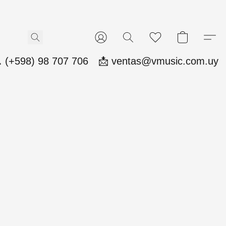
 (+598) 98 707 706
📩 ventas@vmusic.com.uy