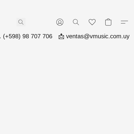
 (+598) 98 707 706
📩 ventas@vmusic.com.uy