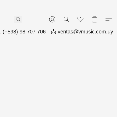
 (+598) 98 707 706
📩 ventas@vmusic.com.uy