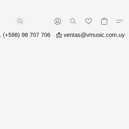
 (+598) 98 707 706
📩 ventas@vmusic.com.uy