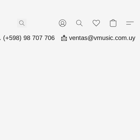
 (+598) 98 707 706
📩 ventas@vmusic.com.uy