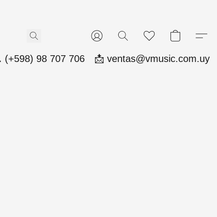
 (+598) 98 707 706
📩 ventas@vmusic.com.uy