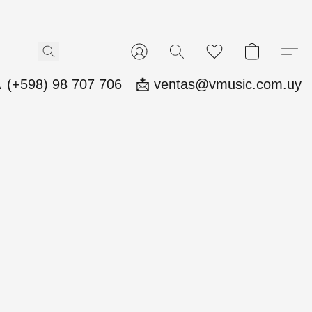
 (+598) 98 707 706
📩 ventas@vmusic.com.uy