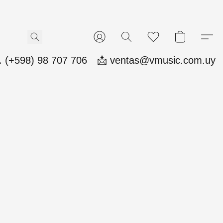
 (+598) 98 707 706
📩 ventas@vmusic.com.uy