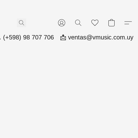
 (+598) 98 707 706
📩 ventas@vmusic.com.uy