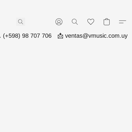
 (+598) 98 707 706
📩 ventas@vmusic.com.uy